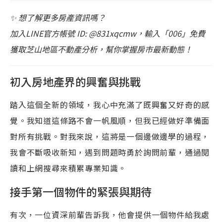
✨ 想了解更多房產資訊嗎？
加入LINE官方帳號 ID: @831xqcmw，輸入「006」免費
獲取芝山地區不動產分析，幫你掌握房市最新動態！
初入房地產界的興奮與挑戰
踏入這個全新的領域，我心中充滿了既興奮又好奇的感
覺。我知道這條路不會一帆風順，但我已經做好準備面
對所有挑戰。對我來說，這將是一個邊做邊學的過程，
我會不斷吸收新知，遇到問題時勇於詢問前輩，通過閱
讀和上網搜尋來積累專業知識。
接手第一個物件的緊張與期待
有次，一位資深前輩告訴我，他會提供一個物件給我處