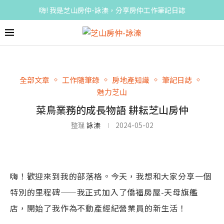
嗨! 我是芝山房仲-詠溱，分享房仲工作筆記日誌
全部文章
工作隨筆錄
房地產知識
筆記日誌
魅力芝山
菜鳥業務的成長物語 耕耘芝山房仲
整理
詠溱
2024-05-02
嗨！歡迎來到我的部落格。今天，我想和大家分享一個
特別的里程碑——我正式加入了僑福房屋-天母旗艦
店，開始了我作為不動產經紀營業員的新生活！