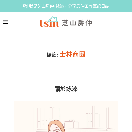
嗨! 我是芝山房仲-詠溱，分享房仲工作筆記日誌
士林商圈
標籤 :
關於詠溱