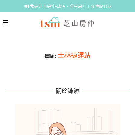
嗨! 我是芝山房仲-詠溱，分享房仲工作筆記日誌
士林捷運站
標籤 :
關於詠溱