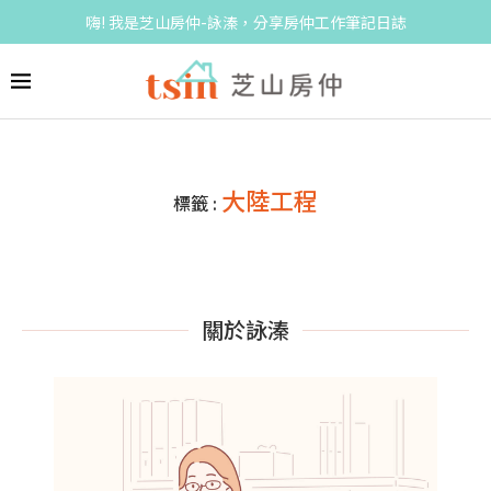
嗨! 我是芝山房仲-詠溱，分享房仲工作筆記日誌
大陸工程
標籤 :
關於詠溱