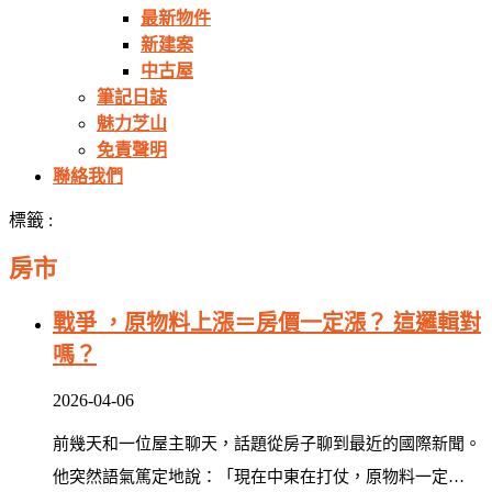
最新物件
新建案
中古屋
筆記日誌
魅力芝山
免責聲明
聯絡我們
標籤 :
房市
戰爭 ，原物料上漲＝房價一定漲？ 這邏輯對
嗎？
2026-04-06
前幾天和一位屋主聊天，話題從房子聊到最近的國際新聞。
他突然語氣篤定地說：「現在中東在打仗，原物料一定…