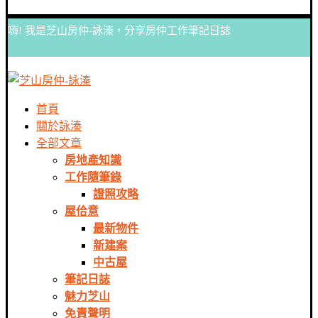
嗨! 我是芝山房仲-詠溱，分享房仲工作筆記日誌
首頁
關於詠溱
全部文章
房地產知識
工作隨筆錄
證照攻略
屋佮意
最新物件
新建案
中古屋
筆記日誌
魅力芝山
免責聲明