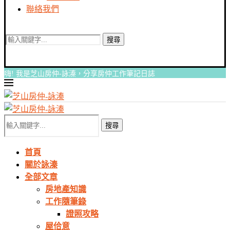
聯絡我們
搜尋
嗨! 我是芝山房仲-詠溱，分享房仲工作筆記日誌
搜尋
首頁
關於詠溱
全部文章
房地產知識
工作隨筆錄
證照攻略
屋佮意