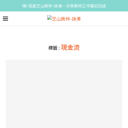
嗨! 我是芝山房仲-詠溱，分享房仲工作筆記日誌
現金流
標籤 :