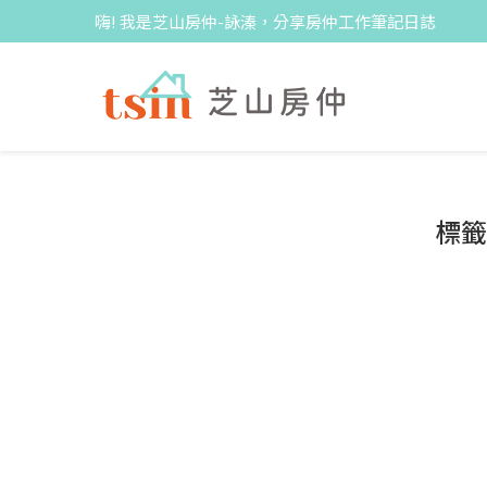
嗨! 我是芝山房仲-詠溱，分享房仲工作筆記日誌
標籤