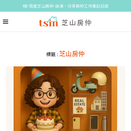
嗨! 我是芝山房仲-詠溱，分享房仲工作筆記日誌
芝山房仲
標籤 :