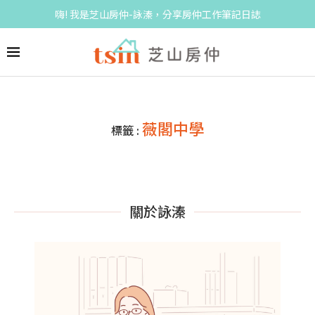
嗨! 我是芝山房仲-詠溱，分享房仲工作筆記日誌
薇閣中學
標籤 :
關於詠溱