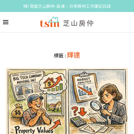
嗨! 我是芝山房仲-詠溱，分享房仲工作筆記日誌
輝達
標籤 :