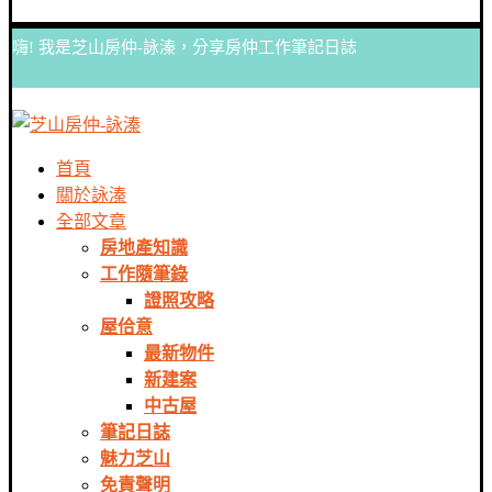
嗨! 我是芝山房仲-詠溱，分享房仲工作筆記日誌
首頁
關於詠溱
全部文章
房地產知識
工作隨筆錄
證照攻略
屋佮意
最新物件
新建案
中古屋
筆記日誌
魅力芝山
免責聲明