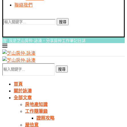
聯絡我們
搜尋
嗨! 我是芝山房仲-詠溱，分享房仲工作筆記日誌
搜尋
首頁
關於詠溱
全部文章
房地產知識
工作隨筆錄
證照攻略
屋佮意