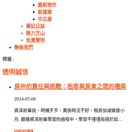
最新物件
新建案
中古屋
筆記日誌
魅力芝山
免責聲明
聯絡我們
標籤 :
透明誠信
房仲的責任與挑戰：租客與房東之間的橋梁
2024-05-06
資深前輩說，時機歹歹，賣房時況不好，租房加減做度小
月. 跟隨資深前輩學習的過程中，學習不僅僅局限於如…