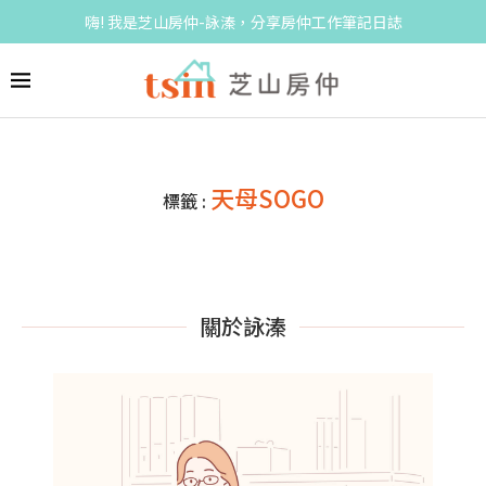
嗨! 我是芝山房仲-詠溱，分享房仲工作筆記日誌
天母SOGO
標籤 :
關於詠溱