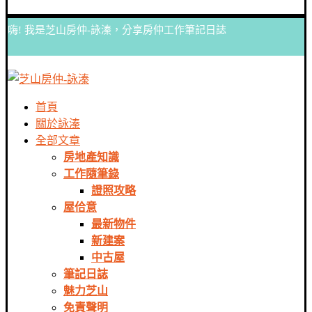
嗨! 我是芝山房仲-詠溱，分享房仲工作筆記日誌
首頁
關於詠溱
全部文章
房地產知識
工作隨筆錄
證照攻略
屋佮意
最新物件
新建案
中古屋
筆記日誌
魅力芝山
免責聲明