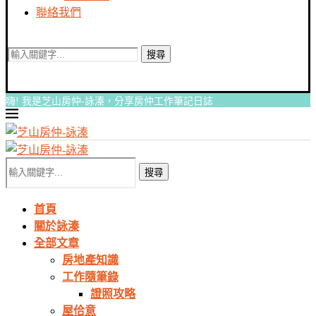
聯絡我們
搜尋
嗨! 我是芝山房仲-詠溱，分享房仲工作筆記日誌
搜尋
首頁
關於詠溱
全部文章
房地產知識
工作隨筆錄
證照攻略
屋佮意