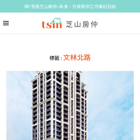
嗨! 我是芝山房仲-詠溱，分享房仲工作筆記日誌
文林北路
標籤 :