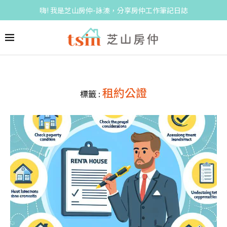
嗨! 我是芝山房仲-詠溱，分享房仲工作筆記日誌
租約公證
標籤 :