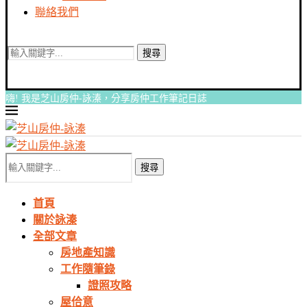
聯絡我們
搜尋
嗨! 我是芝山房仲-詠溱，分享房仲工作筆記日誌
搜尋
首頁
關於詠溱
全部文章
房地產知識
工作隨筆錄
證照攻略
屋佮意