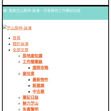
嗨! 我是芝山房仲-詠溱，分享房仲工作筆記日誌
首頁
關於詠溱
全部文章
房地產知識
工作隨筆錄
證照攻略
屋佮意
最新物件
新建案
中古屋
筆記日誌
魅力芝山
免責聲明