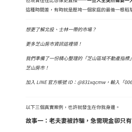
但現實往往比想像更直接——
一旦人生突然需要一
這種時間差，有時就是壓垮一個家庭的最後一根稻
想更了解北投、士林一帶的市場？
更多芝山房市資訊這裡領！
我們準備了一份精心整理的「芝山區域不動產指標
芝山房市！
加入 LINE 官方帳號 ID：@831xqcmw，輸入「
以下三個真實案例，也許就發生在你我身邊。
故事一：老夫妻被詐騙，急需現金卻只有