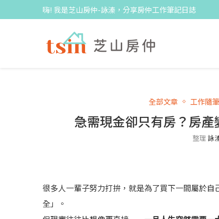
嗨! 我是芝山房仲-詠溱，分享房仲工作筆記日誌
全部文章
工作隨
急需現金卻只有房？房產
整理
詠
很多人一輩子努力打拚，就是為了買下一間屬於自
全」。