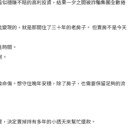
看似穩賺不賠的高利投資，結果一夕之間被詐騙集團全數捲
能變現的，就是那間住了三十年的老房子。 但賣房不是今天
耗時間。
眠。
致命傷。想守住晚年安穩，除了房子，也需要保留足夠的流
貸，決定賣掉持有多年的小透天來幫忙還款。