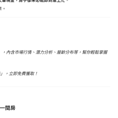
大筆現金，房子卻未必能即刻幫上忙
。
草。
」，內含市場行情、潛力分析、屋齡分布等，幫你輕鬆掌握
006」，立即免費獲取！
一間房