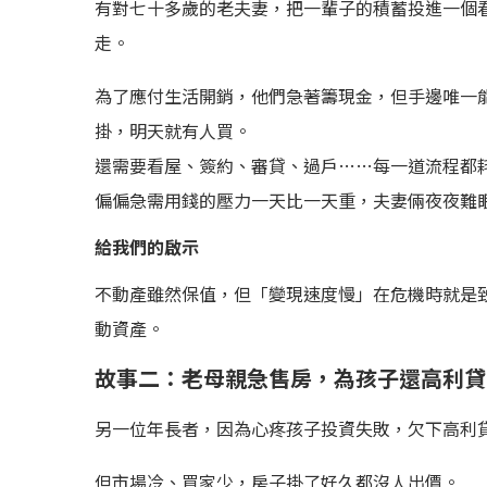
有對七十多歲的老夫妻，把一輩子的積蓄投進一個
走。
為了應付生活開銷，他們急著籌現金，但手邊唯一
掛，明天就有人買。
還需要看屋、簽約、審貸、過戶……每一道流程都
偏偏急需用錢的壓力一天比一天重，夫妻倆夜夜難
給我們的啟示
不動產雖然保值，但「變現速度慢」在危機時就是
動資產。
故事二：老母親急售房，為孩子還高利貸
另一位年長者，因為心疼孩子投資失敗，欠下高利
但市場冷、買家少，房子掛了好久都沒人出價。