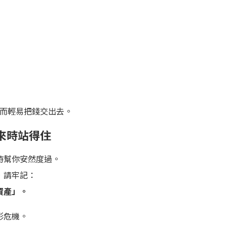
」而輕易把錢交出去。
來時站得住
時幫你安然度過。
，請牢記：
資產」。
形危機。