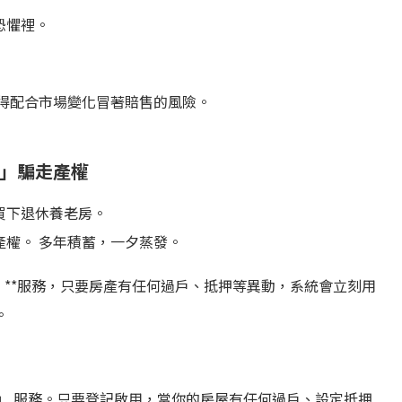
恐懼裡。
得配合市場變化冒著賠售的風險。
」騙走產權
買下退休養老房。
權。 多年積蓄，一夕蒸發。
」**服務，只要房產有任何過戶、抵押等異動，系統會立刻用
。
」
服務。只要登記啟用，當你的房屋有任何過戶、設定抵押