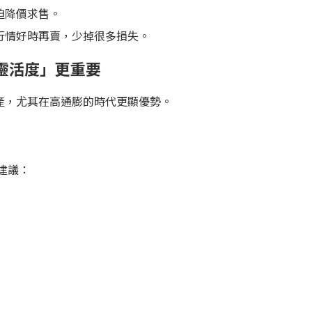
迫降價求售。
行情好時再賣，少掉很多損失。
靈活度」更重要
產，尤其在高通膨的時代更顯優勢。
建議：