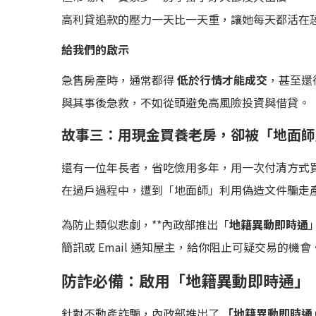
高利貸追款的壓力一天比一天重，讓她每天都活在
給我們的啟示
急售房產時，通常都得
低於行情才能成交
，甚至還
與其事後急救，不如從頭避免高風險投資與借貸。
故事三：用現金買養老房，卻被「地面師
還有一位年長者，省吃儉用多年，用一次付清方式
在過戶過程中，遭到「地面師」利用偽造文件騙走產
為防止類似悲劇，**內政部推出「
地籍異動即時通
簡訊或 Email 通知屋主，給你阻止可疑交易的機會
防詐必備：啟用「地籍異動即時通」
針對不動產詐騙，內政部推出了
「地籍異動即時通