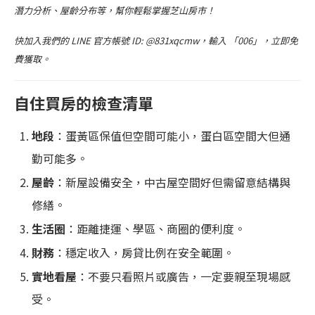
潛力分析、屋齡分布等，幫你輕鬆掌握芝山房市！
快加入我們的 LINE 官方帳號 ID: @831xqcmw，輸入 「006」，立即免
費獲取。
自住買房的檢查清單
地段
：蛋黃區保值但空間可能小，蛋白區空間大但通
勤可能多。
屋齡
：新屋設備安全，中古屋空間好但需留意結構與
修繕。
生活圈
：距離捷運、學區、商圈的便利度。
財務
：穩定收入，房貸比例在安全範圍。
實地看屋
：不要只看照片或廣告，一定要親至現場感
受。