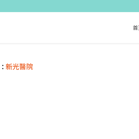
首
 :
新光醫院