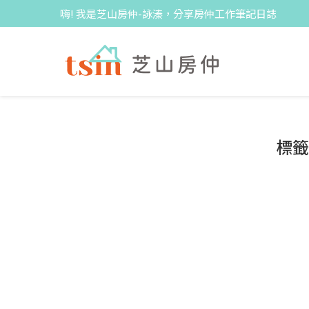
嗨! 我是芝山房仲-詠溱，分享房仲工作筆記日誌
標籤