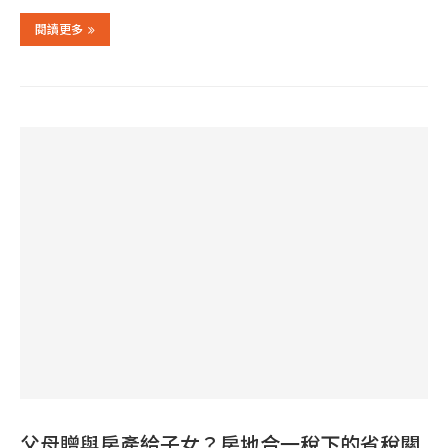
閱讀更多
父母贈與房產給子女？房地合一稅下的省稅關