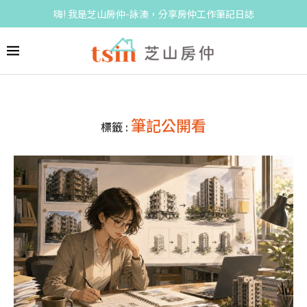
嗨! 我是芝山房仲-詠溱，分享房仲工作筆記日誌
筆記公開看
標籤 :