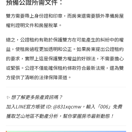
預備公證所需文件：
雙方需要帶上身份證和印章，而房東還需要額外準備房屋
權利證明文件和房屋稅單。
總之，公證租約有助於保護雙方在可能產生的糾紛中的權
益，使租房過程更加透明和公正。如果房東提出公證租約
的要求，實際上這是保護雙方權益的好辦法，不需要擔心
或緊張。公證不僅能確保租約條款符合最新法規，還為雙
方提供了清晰的法律保障渠道。
✨ 想了解更多房產資訊嗎？
加入LINE官方帳號 ID: @831xqcmw，輸入「006」免費
獲取芝山地區不動產分析，幫你掌握房市最新動態！