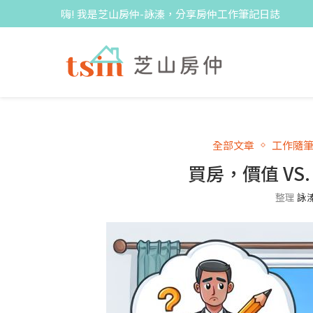
嗨! 我是芝山房仲-詠溱，分享房仲工作筆記日誌
全部文章
工作隨
買房，價值 VS
整理
詠